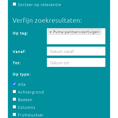
Sorteer op relevantie
Verfijn zoekresultaten:
Op tag:
Puma-pantservoertuigen
Op tag:
Vanaf:
Tot:
Op type:
Alle
Achtergrond
Boeken
Columns
Frühstücksei