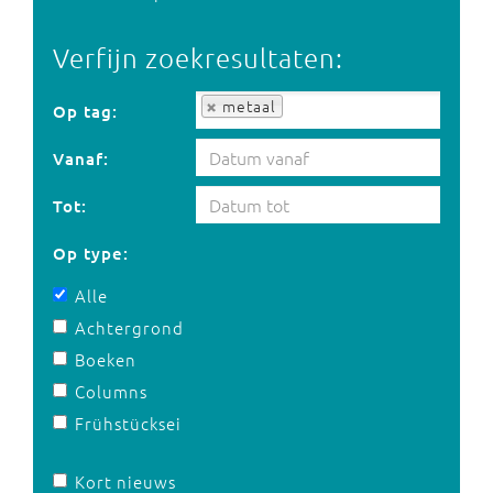
Verfijn zoekresultaten:
Op tag:
metaal
Op tag:
Vanaf:
Tot:
Op type:
Alle
Achtergrond
Boeken
Columns
Frühstücksei
Kort nieuws