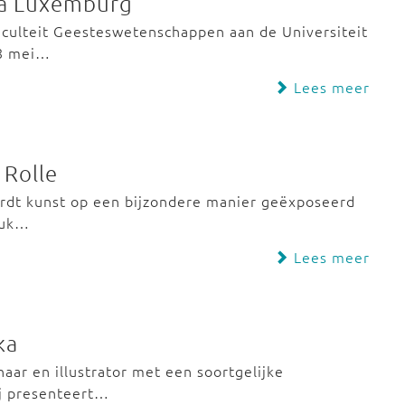
sa Luxemburg
aculteit Geesteswetenschappen aan de Universiteit
 8 mei…
Lees meer
 Rolle
ordt kunst op een bijzondere manier geëxposeerd
stuk…
Lees meer
ka
naar en illustrator met een soortgelijke
Hij presenteert…