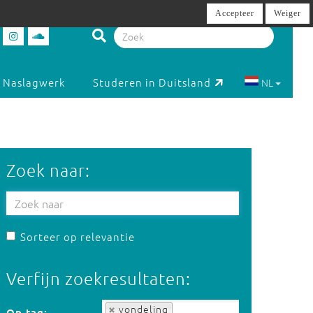
Accepteer
Weiger
Naslagwerk
Studeren in Duitsland
NL
Zoek naar:
Sorteer op relevantie
Verfijn zoekresultaten:
Op tag:
vondeling
Op tag: