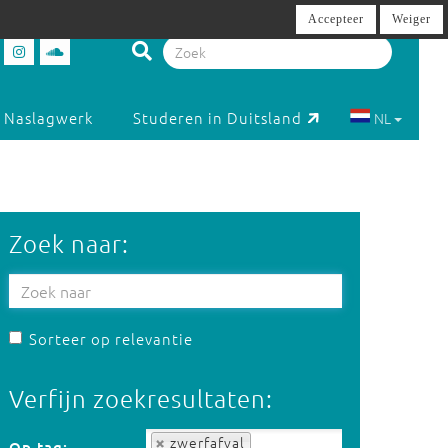
Accepteer
Weiger
Naslagwerk
Studeren in Duitsland
NL
Zoek naar:
Sorteer op relevantie
Verfijn zoekresultaten:
Op tag:
zwerfafval
Op tag: