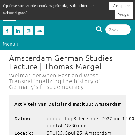
Op deze site worden cookies gebruikt, wilt u hiermee
Accepteer
akkoord gaan?
Weiger
Menu ↓
Amsterdam German Studies
Lecture | Thomas Mergel
Weimar between East and West.
Transnationalizing the history of
Germany's first democracy
Activiteit van Duitsland Instituut Amsterdam
donderdag 8 december 2022 om 17:00
Datum:
uur tot 18:30 uur
SPUI25, Spui 25, Amsterdam
Locatie: