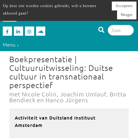
Op deze site worden cookies gebruikt, wilt u hiermee
Accepteer
akkoord gaan?
Weiger
Menu ↓
Boekpresentatie |
Cultuuruitwisseling: Duitse
cultuur in transnationaal
perspectief
met Nicole Colin, Joachim Umlauf, Britta
Bendieck en Hanco Jürgens
Activiteit van Duitsland Instituut
Amsterdam