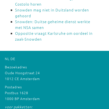
Costolo horen
Snowden mag niet in Duitsland worden
gehoord
Snowden: Duitse geheime dienst werkte
met NSA samen
Oppositie vraagt Karlsruhe om oordeel in
zaak-Snowden
NL
DE
Bezoekadres
Oude Hoogstraat 24
1012 CE Amsterdam
Postadres
Postbus 1628
1000 BP Amsterdam
voor pakketten: