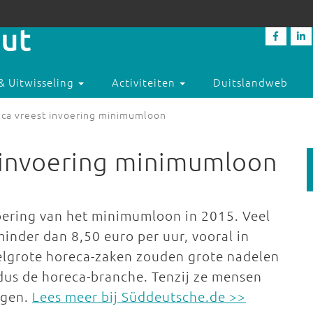
& Uitwisseling
Activiteiten
Duitslandweb
eca vreest invoering minimumloon
t invoering minimumloon
oering van het minimumloon in 2015. Veel
nder dan 8,50 euro per uur, vooral in
delgrote horeca-zaken zouden grote nadelen
us de horeca-branche. Tenzij ze mensen
ogen.
Lees meer bij Süddeutsche.de >>