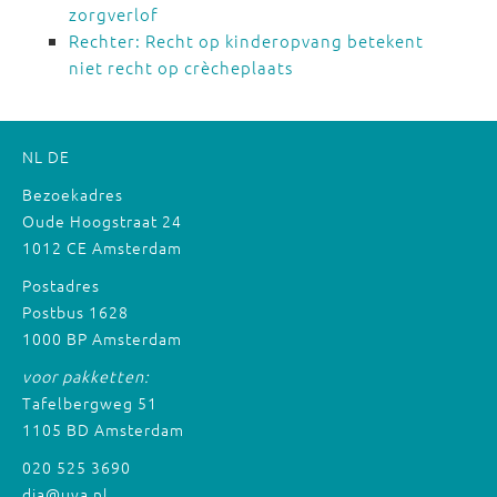
zorgverlof
Rechter: Recht op kinderopvang betekent
niet recht op crècheplaats
NL
DE
Bezoekadres
Oude Hoogstraat 24
1012 CE Amsterdam
Postadres
Postbus 1628
1000 BP Amsterdam
voor pakketten:
Tafelbergweg 51
1105 BD Amsterdam
020 525 3690
dia@uva.nl