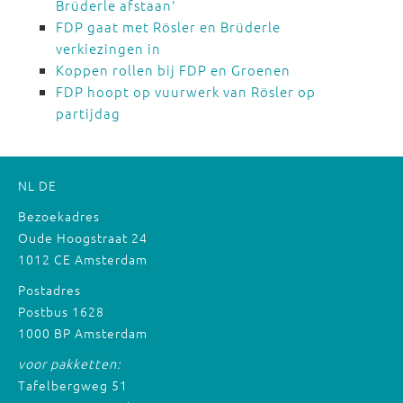
Brüderle afstaan'
FDP gaat met Rösler en Brüderle
verkiezingen in
Koppen rollen bij FDP en Groenen
FDP hoopt op vuurwerk van Rösler op
partijdag
NL
DE
Bezoekadres
Oude Hoogstraat 24
1012 CE Amsterdam
Postadres
Postbus 1628
1000 BP Amsterdam
voor pakketten:
Tafelbergweg 51