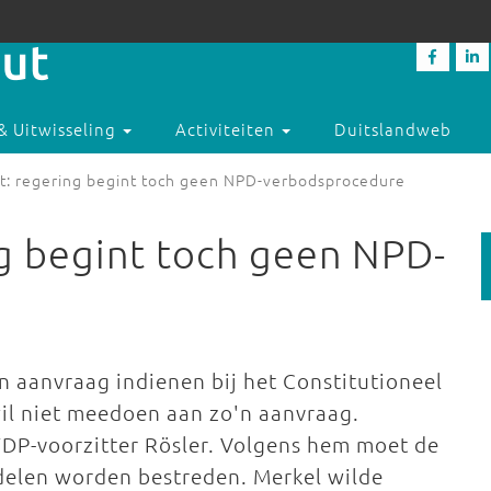
& Uitwisseling
Activiteiten
Duitslandweb
t: regering begint toch geen NPD-verbodsprocedure
g begint toch geen NPD-
 aanvraag indienen bij het Constitutioneel
il niet meedoen aan zo'n aanvraag.
FDP-voorzitter Rösler. Volgens hem moet de
delen worden bestreden. Merkel wilde