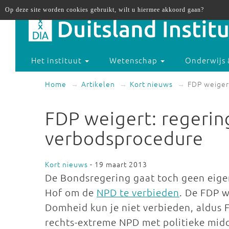
Op deze site worden cookies gebruikt, wilt u hiermee akkoord gaan?
Het instituut
Wetenschap
Onderwijs 
Home
Artikelen
Kort nieuws
FDP weiger
FDP weigert: regerin
verbodsprocedure
Kort nieuws
- 19 maart 2013
De Bondsregering gaat toch geen eigen
Hof om de
NPD te verbieden
. De FDP w
Domheid kun je niet verbieden, aldus 
rechts-extreme NPD met politieke mid