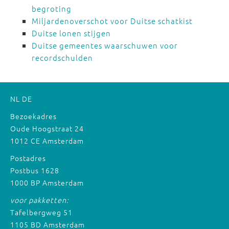
begroting
Miljardenoverschot voor Duitse schatkist
Duitse lonen stijgen
Duitse gemeentes waarschuwen voor
recordschulden
NL
DE
Bezoekadres
Oude Hoogstraat 24
1012 CE Amsterdam
Postadres
Postbus 1628
1000 BP Amsterdam
voor pakketten:
Tafelbergweg 51
1105 BD Amsterdam