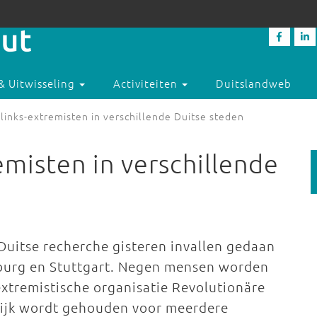
& Uitwisseling
Activiteiten
Duitslandweb
j links-extremisten in verschillende Duitse steden
remisten in verschillende
Duitse recherche gisteren invallen gedaan
deburg en Stuttgart. Negen mensen worden
-extremistische organisatie Revolutionäre
lijk wordt gehouden voor meerdere