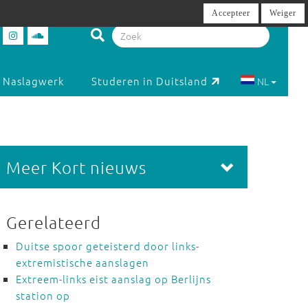
Accepteer
Weiger
Naslagwerk
Studeren in Duitsland
NL
Meer Kort nieuws
Gerelateerd
Duitse spoor geteisterd door links-
extremistische aanslagen
Extreem-links eist aanslag op Berlijns
station op