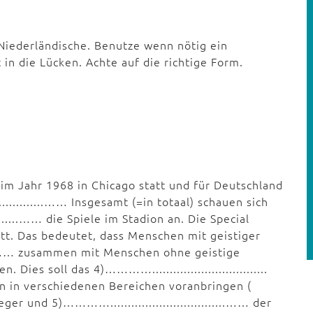
Niederländische. Benutze wenn nötig ein
in die Lücken. Achte auf die richtige Form.
im Jahr 1968 in Chicago statt und für Deutschland
..............…… Insgesamt (=in totaal) schauen sich
........…… die Spiele im Stadion an. Die Special
att. Das bedeutet, dass Menschen mit geistiger
.....…… zusammen mit Menschen ohne geistige
ies soll das 4)………….................................
n in verschiedenen Bereichen voranbringen (
 und 5)………….................................…… der