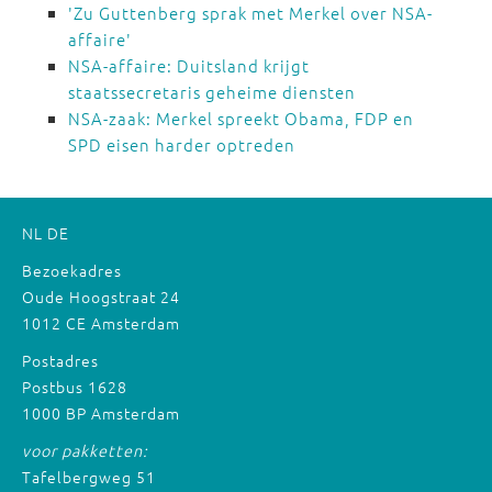
'Zu Guttenberg sprak met Merkel over NSA-
affaire'
NSA-affaire: Duitsland krijgt
staatssecretaris geheime diensten
NSA-zaak: Merkel spreekt Obama, FDP en
SPD eisen harder optreden
NL
DE
Bezoekadres
Oude Hoogstraat 24
1012 CE Amsterdam
Postadres
Postbus 1628
1000 BP Amsterdam
voor pakketten:
Tafelbergweg 51