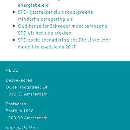
energiebeleid
SPD-lijsttrekker sluit rood-groene
minderheidsregering uit
Oud-kanselier Schröder moet campagne
SPD uit het slop trekken
SPD zoekt toenadering tot Die Linke voor
mogelijke coalitie na 2017
NL
DE
Bezoekadres
Oude Hoogstraat 24
1012 CE Amsterdam
Postadres
Postbus 1628
1000 BP Amsterdam
voor pakketten: