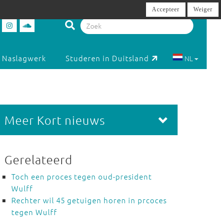
Accepteer
Weiger
Naslagwerk
Studeren in Duitsland
NL
Meer Kort nieuws
Gerelateerd
Toch een proces tegen oud-president
Wulff
Rechter wil 45 getuigen horen in prcoces
tegen Wulff