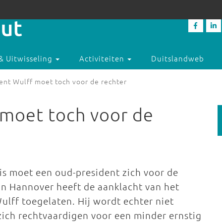
& Uitwisseling
Activiteiten
Duitslandweb
ent Wulff moet toch voor de rechter
 moet toch voor de
is moet een oud-president zich voor de
in Hannover heeft de aanklacht van het
ulff toegelaten. Hij wordt echter niet
ch rechtvaardigen voor een minder ernstig