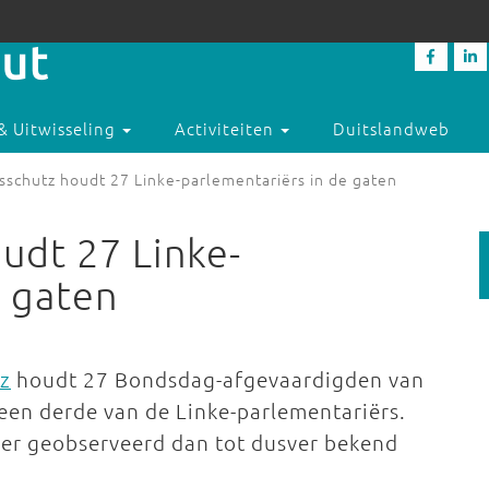
& Uitwisseling
Activiteiten
Duitslandweb
sschutz houdt 27 Linke-parlementariërs in de gaten
udt 27 Linke-
e gaten
z
houdt 27 Bondsdag-afgevaardigden van
 een derde van de Linke-parlementariërs.
ver geobserveerd dan tot dusver bekend