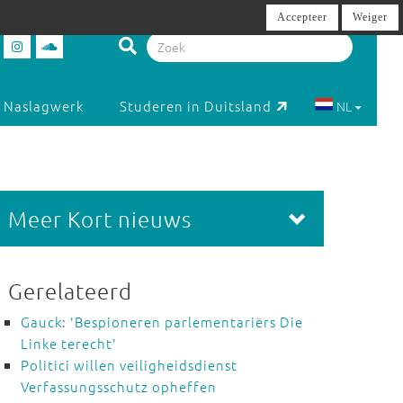
Accepteer
Weiger
Naslagwerk
Studeren in Duitsland
NL
Meer Kort nieuws
Gerelateerd
Gauck: 'Bespioneren parlementariërs Die
Linke terecht'
Politici willen veiligheidsdienst
Verfassungsschutz opheffen