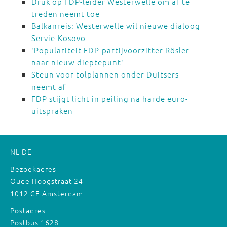
Druk op FDP-leider Westerwelle om af te
treden neemt toe
Balkanreis: Westerwelle wil nieuwe dialoog
Servië-Kosovo
'Populariteit FDP-partijvoorzitter Rösler
naar nieuw dieptepunt'
Steun voor tolplannen onder Duitsers
neemt af
FDP stijgt licht in peiling na harde euro-
uitspraken
NL
DE
Bezoekadres
Oude Hoogstraat 24
1012 CE Amsterdam
Postadres
Postbus 1628