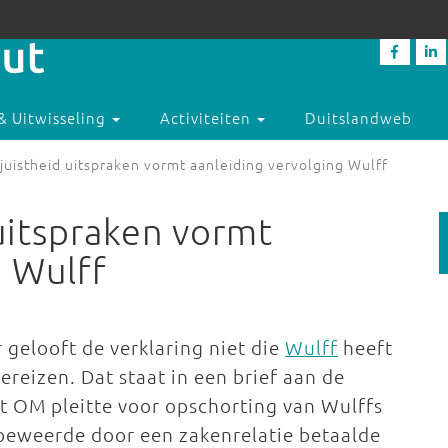
& Uitwisseling
Activiteiten
Duitslandweb
 juistheid uitspraken vormt aanleiding vervolging Wulff
 uitspraken vormt
g Wulff
gelooft de verklaring niet die
Wulff
heeft
reizen. Dat staat in een brief aan de
t OM pleitte voor opschorting van Wulffs
 beweerde door een zakenrelatie betaalde