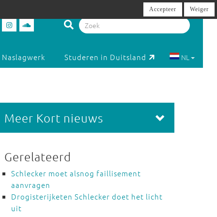
Accepteer
Weiger
Naslagwerk
Studeren in Duitsland
NL
Meer Kort nieuws
Gerelateerd
Schlecker moet alsnog faillisement
aanvragen
Drogisterijketen Schlecker doet het licht
uit