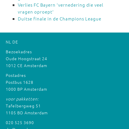
Verlies FC Bayern 'vernedering die veel
vragen oproept'
Duitse finale in de Champions League
NL
DE
Bezoekadres
Oude Hoogstraat 24
1012 CE Amsterdam
Postadres
Postbus 1628
1000 BP Amsterdam
voor pakketten:
Tafelbergweg 51
1105 BD Amsterdam
020 525 3690