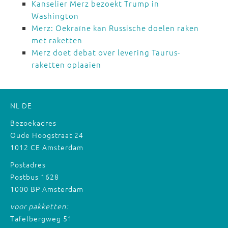
Kanselier Merz bezoekt Trump in
Washington
Merz: Oekraïne kan Russische doelen raken
met raketten
Merz doet debat over levering Taurus-
raketten oplaaien
NL
DE
Bezoekadres
Oude Hoogstraat 24
1012 CE Amsterdam
Postadres
Postbus 1628
1000 BP Amsterdam
voor pakketten:
Tafelbergweg 51