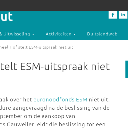
& Uitwisseling
Activiteiten
Duitslandweb
neel Hof stelt ESM-uitspraak niet uit
telt ESM-uitspraak niet
raak over het
euronoodfonds ESM
niet uit.
ure aangevraagd na de beslissing van de
september om de aankoop van
ns Gauweiler leidt die beslissing tot een