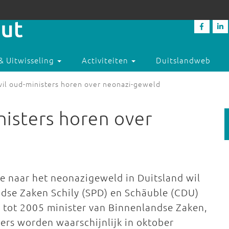
& Uitwisseling
Activiteiten
Duitslandweb
il oud-ministers horen over neonazi-geweld
isters horen over
 naar het neonazigeweld in Duitsland wil
dse Zaken Schily (SPD) en Schäuble (CDU)
8 tot 2005 minister van Binnenlandse Zaken,
ers worden waarschijnlijk in oktober