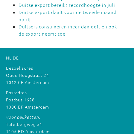
Duitse export bereikt recordhoogte in juli
Duitse export daalt voor de tweede maand
op rij
Duitsers consumeren meer dan ooit en ook
de export neemt toe
NL
DE
Bezoekadres
Oude Hoogstraat 24
1012 CE Amsterdam
Postadres
Postbus 1628
1000 BP Amsterdam
voor pakketten:
Tafelbergweg 51
1105 BD Amsterdam