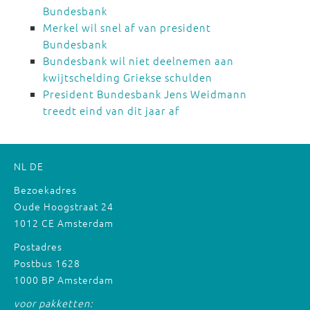
Bundesbank
Merkel wil snel af van president
Bundesbank
Bundesbank wil niet deelnemen aan
kwijtschelding Griekse schulden
President Bundesbank Jens Weidmann
treedt eind van dit jaar af
NL
DE
Bezoekadres
Oude Hoogstraat 24
1012 CE Amsterdam
Postadres
Postbus 1628
1000 BP Amsterdam
voor pakketten: