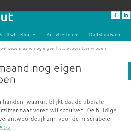
& Uitwisseling
Activiteiten
Duitslandweb
 wil deze maand nog eigen fractievoorzitter wippen
 maand nog eigen
ppen
handen, waaruit blijkt dat de liberale
orzitter naar voren wil schuiven. De huidige
erantwoordelijk zijn voor de miserabele
e >>