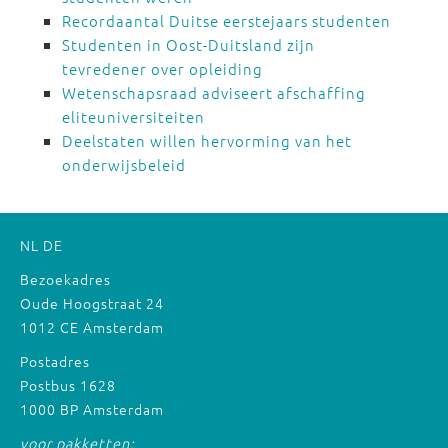
Recordaantal Duitse eerstejaars studenten
Studenten in Oost-Duitsland zijn
tevredener over opleiding
Wetenschapsraad adviseert afschaffing
eliteuniversiteiten
Deelstaten willen hervorming van het
onderwijsbeleid
NL
DE
Bezoekadres
Oude Hoogstraat 24
1012 CE Amsterdam
Postadres
Postbus 1628
1000 BP Amsterdam
voor pakketten: