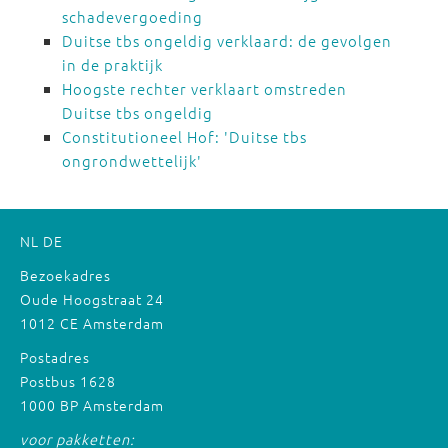
schadevergoeding
Duitse tbs ongeldig verklaard: de gevolgen
in de praktijk
Hoogste rechter verklaart omstreden
Duitse tbs ongeldig
Constitutioneel Hof: 'Duitse tbs
ongrondwettelijk'
NL
DE
Bezoekadres
Oude Hoogstraat 24
1012 CE Amsterdam
Postadres
Postbus 1628
1000 BP Amsterdam
voor pakketten: