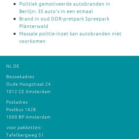
Politiek gemotiveerde autobranden in
Berlijn: 35 auto's in een etmaal
Brand in oud DDR-pretpark Spreepark
Plänterwald
Massale politie-inzet kan autobranden niet
voorkomen
NL
DE
Bezoekadres
Oude Hoogstraat 24
1012 CE Amsterdam
Postadres
Postbus 1628
1000 BP Amsterdam
voor pakketten:
Tafelbergweg 51