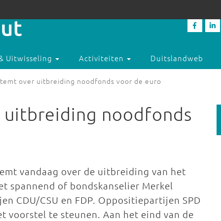
& Uitwisseling
Activiteiten
Duitslandweb
temt over uitbreiding noodfonds voor de euro
 uitbreiding noodfonds
emt vandaag over de uitbreiding van het
et spannend of bondskanselier Merkel
ijen CDU/CSU en FDP. Oppositiepartijen SPD
 voorstel te steunen. Aan het eind van de