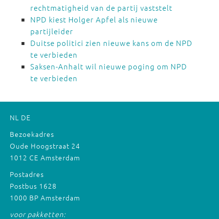
rechtmatigheid van de partij vaststelt
NPD kiest Holger Apfel als nieuwe
partijleider
Duitse politici zien nieuwe kans om de NPD
te verbieden
Saksen-Anhalt wil nieuwe poging om NPD
te verbieden
NL
DE
Bezoekadres
Oude Hoogstraat 24
1012 CE Amsterdam
Postadres
Postbus 1628
1000 BP Amsterdam
voor pakketten: