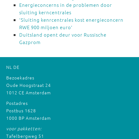
Energieconcerns in de problemen door
sluiting kerncentrales
'Sluiting kenrcentrales kost energieconcern
RWE 900 miljoen euro'
Duitsland opent deur voor Russische
Gazprom
NL
DE
Bezoekadres
Oude Hoogstraat 24
1012 CE Amsterdam
Postadres
Postbus 1628
1000 BP Amsterdam
voor pakketten:
Tafelbergweg 51