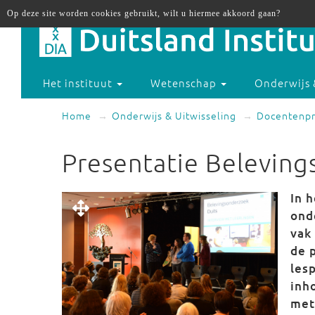
Op deze site worden cookies gebruikt, wilt u hiermee akkoord gaan?
Het instituut
Wetenschap
Onderwijs 
Home
Onderwijs & Uitwisseling
Docentenp
Presentatie Beleving
In 
ond
vak
de 
les
inh
met