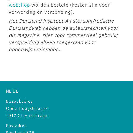
webshop
worden besteld (kosten zijn voor
verwerking en verzending).
Het Duitsland Instituut Amsterdam/redactie
Duitslandweb hebben de auteursrechten voor
dit magazine. Niet voor commercieel gebruik;
verspreiding alleen toegestaan voor
onderwijsdoeleinden.
NL
DE
Bezoekadres
Oude Hoogstraat 24
1012 CE Amsterdam
Postadres
Postbus 1628