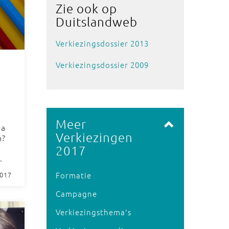
Zie ook op
Duitslandweb
Verkiezingsdossier 2013
Verkiezingsdossier 2009
Meer
na
Verkiezingen
n?
e
2017
.
2017
Formatie
Campagne
Verkiezingsthema's