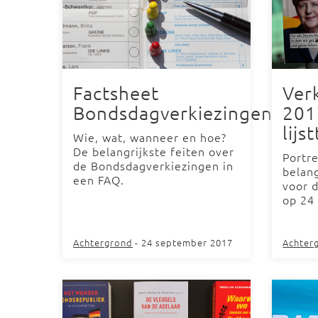
Factsheet
Ver
Bondsdagverkiezingen
201
lijs
Wie, wat, wanneer en hoe?
De belangrijkste feiten over
Portr
de Bondsdagverkiezingen in
belang
een FAQ.
voor 
op 24
Achtergrond
- 24 september 2017
Achter