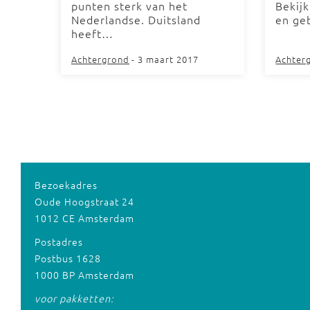
punten sterk van het
Bekijk
Nederlandse. Duitsland
en ge
heeft…
Achtergrond
- 3 maart 2017
Achter
Bezoekadres
Oude Hoogstraat 24
1012 CE Amsterdam
Postadres
Postbus 1628
1000 BP Amsterdam
voor pakketten: