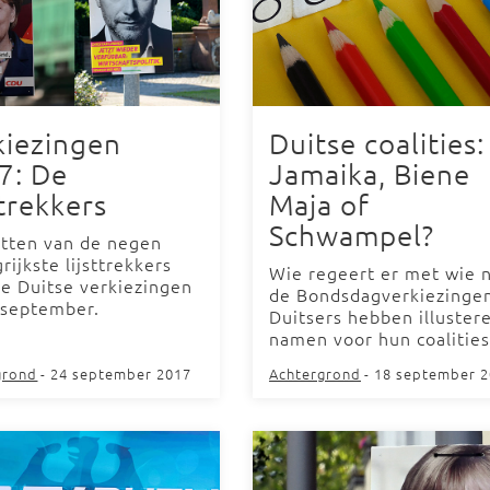
kiezingen
Duitse coalities:
7: De
Jamaika, Biene
ttrekkers
Maja of
Schwampel?
etten van de negen
rijkste lijsttrekkers
Wie regeert er met wie 
de Duitse verkiezingen
de Bondsdagverkiezinge
 september.
Duitsers hebben illuster
namen voor hun coalities
grond
- 24 september 2017
Achtergrond
- 18 september 