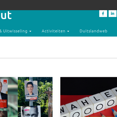
& Uitwisseling
Activiteiten
Duitslandweb