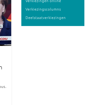
Verkiezingen online
Verkiezingscolumns
Deelstaatverkiezingen
n
bus.