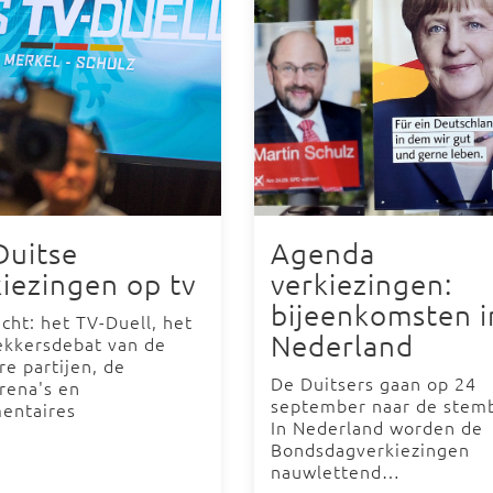
Duitse
Agenda
kiezingen op tv
verkiezingen:
bijeenkomsten i
cht: het TV-Duell, het
Nederland
rekkersdebat van de
re partijen, de
De Duitsers gaan op 24
rena's en
september naar de stem
entaires
In Nederland worden de
Bondsdagverkiezingen
nauwlettend…