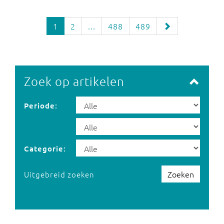
1
2
...
488
489
Zoek op artikelen
Periode:
Categorie:
Zoeken
Uitgebreid zoeken