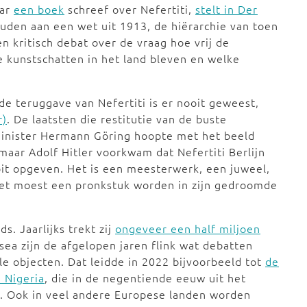
aar
een boek
schreef over Nefertiti,
stelt in Der
ouden aan een wet uit 1913, de hiërarchie van toen
 kritisch debat over de vraag hoe vrij de
 kunstschatten in het land bleven en welke
 de teruggave van Nefertiti is er nooit geweest,
r)
. De laatsten die restitutie van de buste
minister Hermann Göring hoopte met het beeld
maar Adolf Hitler voorkwam dat Nefertiti Berlijn
ooit opgeven. Het is een meesterwerk, een juweel,
 Het moest een pronkstuk worden in zijn gedroomde
s. Jaarlijks trekt zij
ongeveer een half miljoen
sea zijn de afgelopen jaren flink wat debatten
le objecten. Dat leidde in 2022 bijvoorbeeld tot
de
 Nigeria
, die in de negentiende eeuw uit het
. Ook in veel andere Europese landen worden