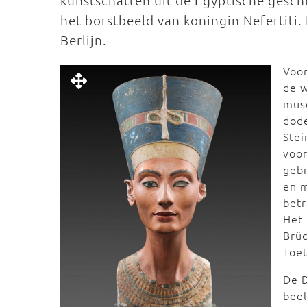
kunstschatten uit de Egyptische geschi
het borstbeeld van koningin Nefertiti. 
Berlijn.
Voor
de 
mus
dod
Stei
voor
gebr
en m
betr
Het 
Brüc
Toe
De D
beel