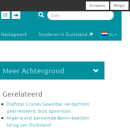
Accepteer
Weiger
Naslagwerk
Studeren in Duitsland
NL
Meer Achtergrond
Gerelateerd
Diefstal Grünes Gewölbe: verdachten
gearresteerd, buit spoorloos
Nigeria eist beroemde Benin-beelden
terug van Duitsland