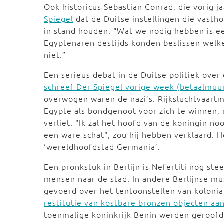
Ook historicus Sebastian Conrad, die vorig j
Spiegel
dat de Duitse instellingen die vasth
in stand houden. “Wat we nodig hebben is een
Egyptenaren destijds konden beslissen welke
niet.”
Een serieus debat in de Duitse politiek over
schreef Der Spiegel vorige week (betaalmuu
overwogen waren de nazi’s. Rijksluchtvaart
Egypte als bondgenoot voor zich te winnen, 
verliet. "Ik zal het hoofd van de koningin n
een ware schat", zou hij hebben verklaard.
‘wereldhoofdstad Germania’.
Een pronkstuk in Berlijn is Nefertiti nog steed
mensen naar de stad. In andere Berlijnse mu
gevoerd over het tentoonstellen van kolonia
restitutie van kostbare bronzen objecten aan
toenmalige koninkrijk Benin werden geroofd