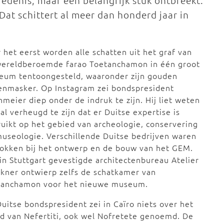
edenis, maar een belangrijk stuk ontbreekt:
Dat schittert al meer dan honderd jaar in
 het eerst worden alle schatten uit het graf van
wereldberoemde farao Toetanchamon in één groot
eum tentoongesteld, waaronder zijn gouden
enmasker. Op Instagram zei bondspresident
nmeier diep onder de indruk te zijn. Hij liet weten
al verheugd te zijn dat er Duitse expertise is
uikt op het gebied van archeologie, conservering
useologie. Verschillende Duitse bedrijven waren
okken bij het ontwerp en de bouw van het GEM.
in Stuttgart gevestigde architectenbureau Atelier
kner ontwierp zelfs de schatkamer van
tanchamon voor het nieuwe museum.
uitse bondspresident zei in Caïro niets over het
d van Nefertiti, ook wel Nofretete genoemd. De