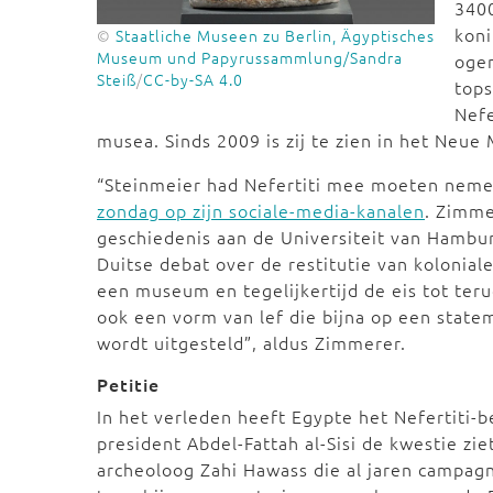
3400
kon
©
Staatliche Museen zu Berlin, Ägyptisches
Museum und Papyrussammlung/Sandra
ogen
Steiß
/
CC-by-SA 4.0
tops
Nefe
musea. Sinds 2009 is zij te zien in het Neu
“Steinmeier had Nefertiti mee moeten nem
zondag op zijn sociale-media-kanalen
. Zimme
geschiedenis aan de Universiteit van Hambu
Duitse debat over de restitutie van kolonia
een museum en tegelijkertijd de eis tot teru
ook een vorm van lef die bijna op een statem
wordt uitgesteld”, aldus Zimmerer.
Petitie
In het verleden heeft Egypte het Nefertiti-
president Abdel-Fattah al-Sisi de kwestie ziet
archeoloog Zahi Hawass die al jaren campagn