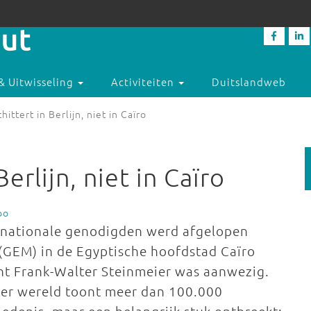
& Uitwisseling
Activiteiten
Duitslandweb
chittert in Berlijn, niet in Caïro
Berlijn, niet in Caïro
oo
ernationale genodigden werd afgelopen
GEM) in de Egyptische hoofdstad Caïro
t Frank-Walter Steinmeier was aanwezig.
ter wereld toont meer dan 100.000