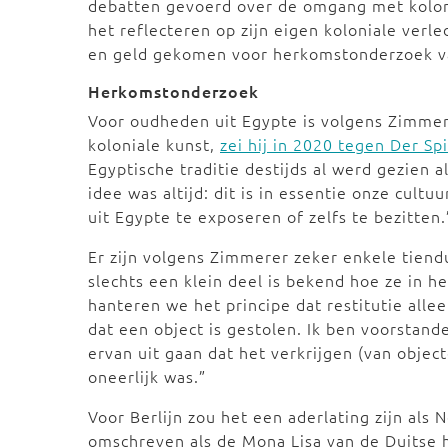
debatten gevoerd over de omgang met kolon
het reflecteren op zijn eigen koloniale verl
en geld gekomen voor herkomstonderzoek v
Herkomstonderzoek
Voor oudheden uit Egypte is volgens Zimmer
koloniale kunst,
zei hij in 2020 tegen Der Sp
Egyptische traditie destijds al werd gezien 
idee was altijd: dit is in essentie onze cult
uit Egypte te exposeren of zelfs te bezitten
Er zijn volgens Zimmerer zeker enkele tiend
slechts een klein deel is bekend hoe ze in 
hanteren we het principe dat restitutie alle
dat een object is gestolen. Ik ben voorstan
ervan uit gaan dat het verkrijgen (van obj
oneerlijk was.”
Voor Berlijn zou het een aderlating zijn als
omschreven als de Mona Lisa van de Duitse h