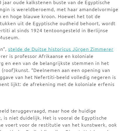
 jaar oude kalkstenen buste van de Egyptische
ingin is wereldberoemd, met haar amandelvormige
 en hoge blauwe kroon. Hoewel het tot de
tukken uit de Egyptische oudheid behoort, wordt
rtiti al sinds 1924 tentoongesteld in Berlijnse
e Museum.
en”,
stelde de Duitse historicus Jürgen Zimmerer
rer is professor Afrikaanse en koloniale
rg en een van de belangrijkste stemmen in het
le (roof)kunst. “Deelnemen aan een opening van
ggave van het Nefertiti-beeld volledig negeren is
ent lijkt: de afrekening met de koloniale erfenis
beeld teruggevraagd, maar hoe de huidige
, is niet duidelijk. Het is vooral de Egyptische
e voert voor de restitutie van het kunstwerk, ook