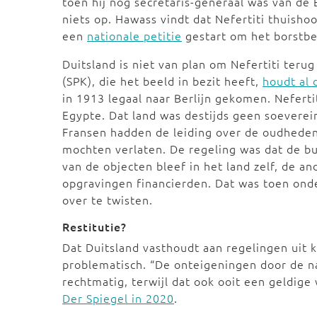
toen hij nog secretaris-generaal was van de
niets op. Hawass vindt dat Nefertiti thuishoo
een
nationale petitie
gestart om het borstbe
Duitsland is niet van plan om Nefertiti teru
(SPK), die het beeld in bezit heeft,
houdt al 
in 1913 legaal naar Berlijn gekomen. Nefert
Egypte. Dat land was destijds geen soeverei
Fransen hadden de leiding over de oudhede
mochten verlaten. De regeling was dat de bu
van de objecten bleef in het land zelf, de a
opgravingen financierden. Dat was toen onder
over te twisten.
Restitutie?
Dat Duitsland vasthoudt aan regelingen uit k
problematisch. “De onteigeningen door de na
rechtmatig, terwijl dat ook ooit een geldige
Der Spiegel in 2020
.