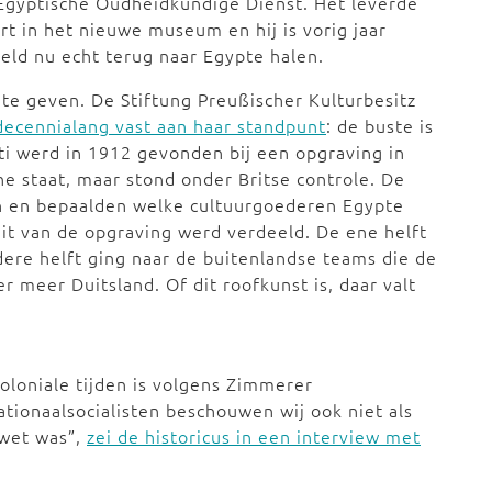
 Egyptische Oudheidkundige Dienst. Het leverde
rt in het nieuwe museum en hij is vorig jaar
eld nu echt terug naar Egypte halen.
g te geven. De Stiftung Preußischer Kulturbesitz
decennialang vast aan haar standpunt
: de buste is
iti werd in 1912 gevonden bij een opgraving in
ne staat, maar stond onder Britse controle. De
n en bepaalden welke cultuurgoederen Egypte
it van de opgraving werd verdeeld. De ene helft
ndere helft ging naar de buitenlandse teams die de
 meer Duitsland. Of dit roofkunst is, daar valt
oloniale tijden is volgens Zimmerer
tionaalsocialisten beschouwen wij ook niet als
 wet was”,
zei de historicus in een interview met