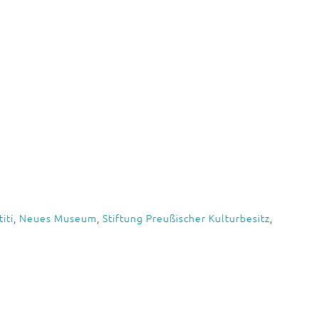
iti
,
Neues Museum
,
Stiftung Preußischer Kulturbesitz
,