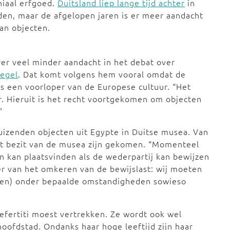
iaal erfgoed.
Duitsland liep lange tijd achter
in
eden, maar de afgelopen jaren is er meer aandacht
an objecten.
er veel minder aandacht in het debat over
iegel
. Dat komt volgens hem vooral omdat de
als een voorloper van de Europese cultuur. “Het
uur. Hieruit is het recht voortgekomen om objecten
.”
uizenden objecten uit Egypte in Duitse musea. Van
het bezit van de musea zijn gekomen. “Momenteel
en kan plaatsvinden als de wederpartij kan bewijzen
der van het omkeren van de bewijslast: wij moeten
ecten) onder bepaalde omstandigheden sowieso
 Nefertiti moest vertrekken. Ze wordt ook wel
oofdstad. Ondanks haar hoge leeftijd zijn haar