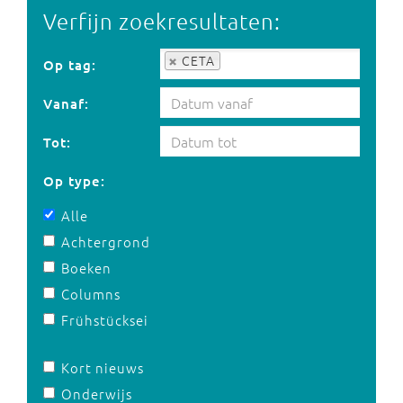
Verfijn zoekresultaten:
Op tag:
CETA
Op tag:
Vanaf:
Tot:
Op type:
Alle
Achtergrond
Boeken
Columns
Frühstücksei
Kort nieuws
Onderwijs