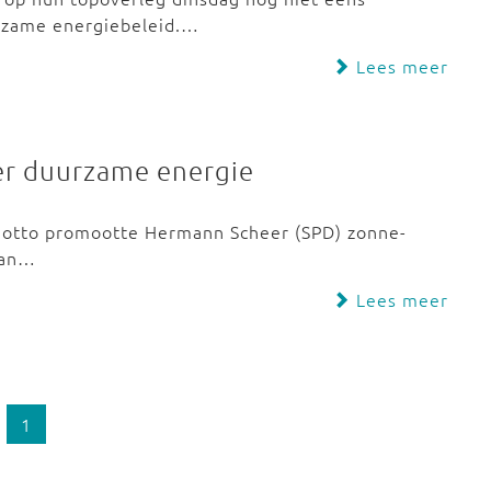
rzame energiebeleid.…
Lees meer
er duurzame energie
t motto promootte Hermann Scheer (SPD) zonne-
van…
Lees meer
1