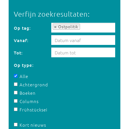
Verfijn zoekresultaten:
Op tag:
Ostpolitik
Op tag:
Vanaf:
Tot:
Op type:
Alle
Achtergrond
Boeken
Columns
Frühstücksei
Kort nieuws