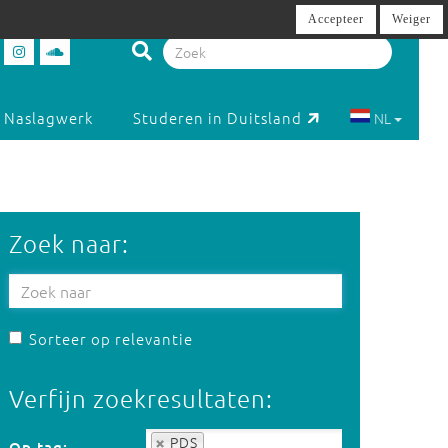
Accepteer
Weiger
Naslagwerk
Studeren in Duitsland
NL
Zoek naar:
Sorteer op relevantie
Verfijn zoekresultaten:
Op tag:
PDS
Op tag: