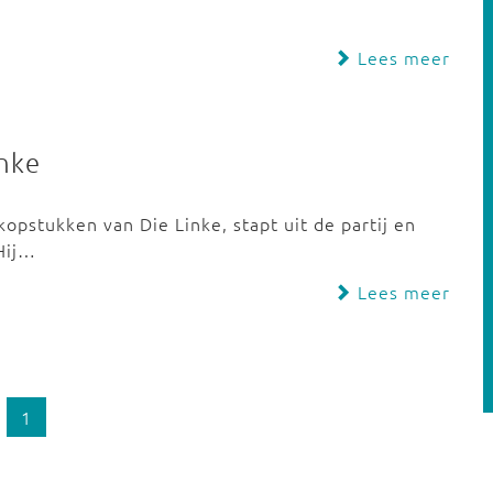
Lees meer
inke
kopstukken van Die Linke, stapt uit de partij en
 Hij…
Lees meer
1