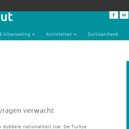
& Uitwisseling
Activiteiten
Duitslandweb
nvragen verwacht
n dubbele nationaliteit toe. De Turkse