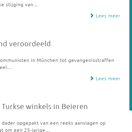
ke stijging van…
Lees meer
nd veroordeeld
e communisten in München tot gevangenisstraffen
deel…
Lees meer
Turkse winkels in Beieren
e dader opgepakt van een reeks aanslagen op
at om een 25-jarige…