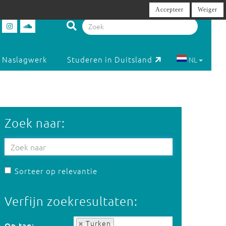
Accepteer
Weiger
Naslagwerk
Studeren in Duitsland
NL
Zoek naar:
Sorteer op relevantie
Verfijn zoekresultaten:
Op tag:
Turken
Op tag: