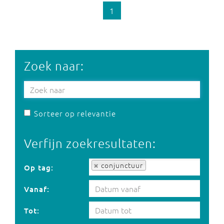
1
Zoek naar:
Sorteer op relevantie
Verfijn zoekresultaten:
Op tag:
conjunctuur
Op tag:
Vanaf:
Tot: