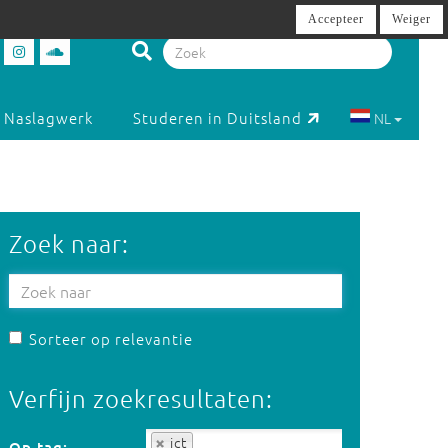
Accepteer
Weiger
Naslagwerk
Studeren in Duitsland
NL
Zoek naar:
Sorteer op relevantie
Verfijn zoekresultaten:
Op tag:
ict
Op tag: