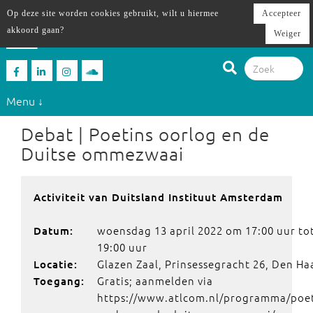
Op deze site worden cookies gebruikt, wilt u hiermee
Accepteer
akkoord gaan?
Weiger
Menu ↓
Debat | Poetins oorlog en de
Duitse ommezwaai
Activiteit van Duitsland Instituut Amsterdam
woensdag 13 april 2022 om 17:00 uur to
Datum:
19:00 uur
Glazen Zaal, Prinsessegracht 26, Den Ha
Locatie:
Gratis; aanmelden via
Toegang:
https://www.atlcom.nl/programma/poet