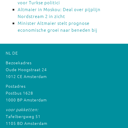
voor Turkse politici
Altmaier in Moskou: Deal over pijplijn
Nordstream 2 in zicht
Minister Altmaier stelt prognose
economische groei naar beneden bij
NL
DE
Bezoekadres
Oude Hoogstraat 24
1012 CE Amsterdam
Postadres
Postbus 1628
1000 BP Amsterdam
voor pakketten:
Tafelbergweg 51
1105 BD Amsterdam