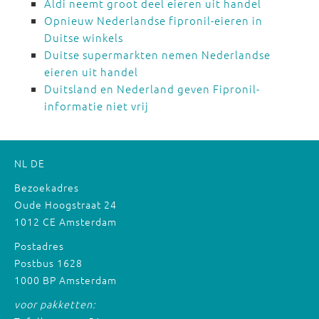
Aldi neemt groot deel eieren uit handel
Opnieuw Nederlandse fipronil-eieren in
Duitse winkels
Duitse supermarkten nemen Nederlandse
eieren uit handel
Duitsland en Nederland geven Fipronil-
informatie niet vrij
NL
DE
Bezoekadres
Oude Hoogstraat 24
1012 CE Amsterdam
Postadres
Postbus 1628
1000 BP Amsterdam
voor pakketten: